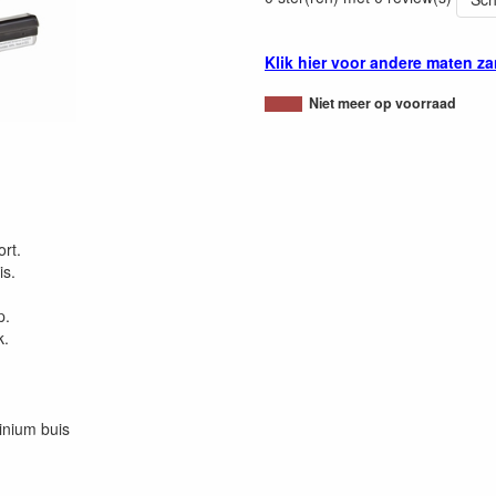
Klik hier voor andere maten z
Niet meer op voorraad
rt.
is.
p.
k.
inium buis