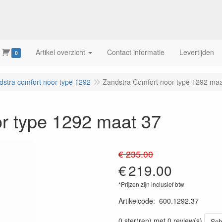
Artikel overzicht
Contact informatie
Levertijden
0
dstra comfort noor type 1292
Zandstra Comfort noor type 1292 maa
r type 1292 maat 37
€ 235.00
€
219.00
*Prijzen zijn inclusief btw
Artikelcode
:
600.1292.37
0 ster(ren) met 0 review(s)
Sch