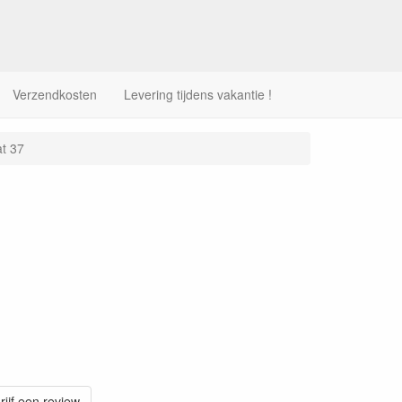
Verzendkosten
Levering tijdens vakantie !
t 37
rijf een review