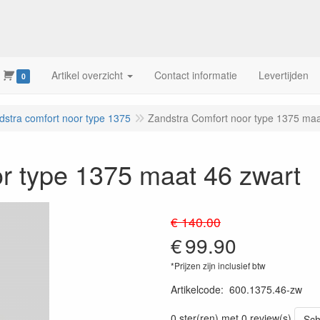
Artikel overzicht
Contact informatie
Levertijden
0
dstra comfort noor type 1375
Zandstra Comfort noor type 1375 maa
r type 1375 maat 46 zwart
€ 140.00
€
99.90
*Prijzen zijn inclusief btw
Artikelcode
:
600.1375.46-zw
0 ster(ren) met 0 review(s)
Sch