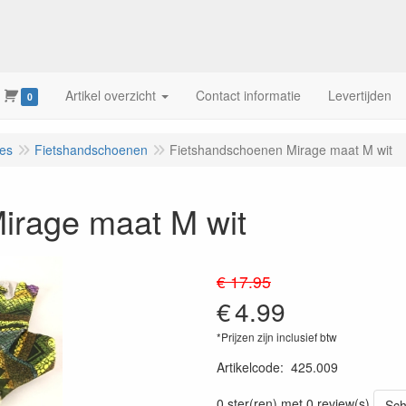
Artikel overzicht
Contact informatie
Levertijden
0
res
Fietshandschoenen
Fietshandschoenen Mirage maat M wit
irage maat M wit
€ 17.95
€
4.99
*Prijzen zijn inclusief btw
Artikelcode
:
425.009
0 ster(ren) met 0 review(s)
Sch