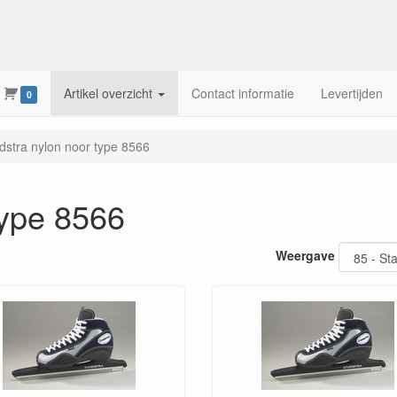
Artikel overzicht
Contact informatie
Levertijden
0
dstra nylon noor type 8566
type 8566
Weergave