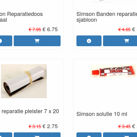
on Reparatiedoos
Simson Banden reparatie
aal
sjabloon
€ 6.75
€
€ 7.95
€ 4.65
reparatie pleister 7 x 20
Simson solutie 10 ml
€ 2.75
€
€ 3.15
€ 3.45