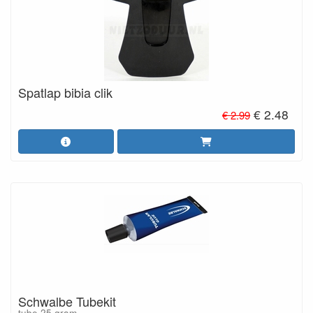
Spatlap bibia clik
€ 2.48
€ 2.99
Schwalbe Tubekit
tube 25 gram