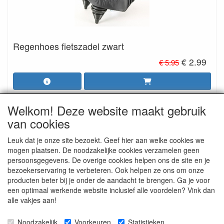
Regenhoes fietszadel zwart
€ 2.99
€ 5.95
Welkom! Deze website maakt gebruik
van cookies
ALGEMENE VOORWAARDEN
Leuk dat je onze site bezoekt. Geef hier aan welke cookies we
mogen plaatsen. De noodzakelijke cookies verzamelen geen
persoonsgegevens. De overige cookies helpen ons de site en je
RETOURZENDING
bezoekerservaring te verbeteren. Ook helpen ze ons om onze
producten beter bij je onder de aandacht te brengen. Ga je voor
een optimaal werkende website inclusief alle voordelen? Vink dan
alle vakjes aan!
GOEDEREN RUILEN
Noodzakelijk
Voorkeuren
Statistieken