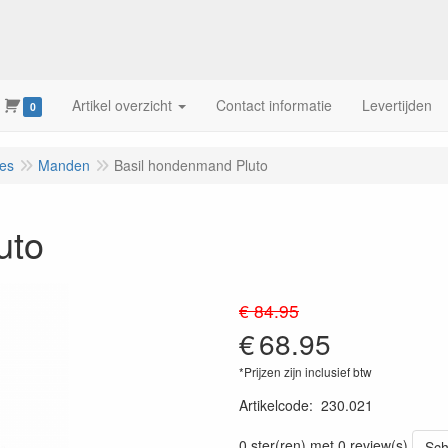
Artikel overzicht
Contact informatie
Levertijden
0
res
Manden
Basil hondenmand Pluto
uto
€ 84.95
€
68.95
*Prijzen zijn inclusief btw
Artikelcode
:
230.021
0 ster(ren) met 0 review(s)
Sch