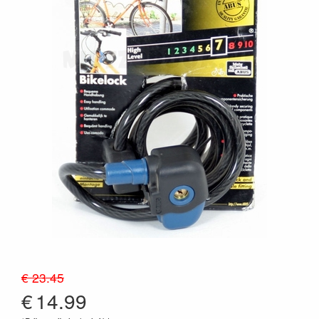
€ 23.45
€
14.99