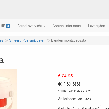
Artikel overzicht
Contact informatie
Levertijden
0
res
Smeer / Poetsmiddelen
Banden montagepasta
a
€ 24.95
€
19.99
*Prijzen zijn inclusief btw
Artikelcode
:
381.023
0 ster(ren) met 0 review(s)
Sch