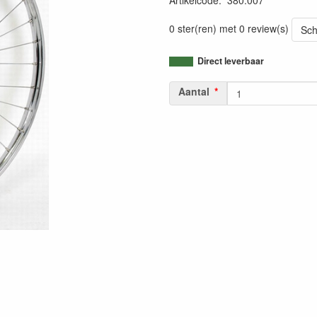
Artikelcode
:
380.007
0 ster(ren) met 0 review(s)
Sch
Direct leverbaar
Aantal