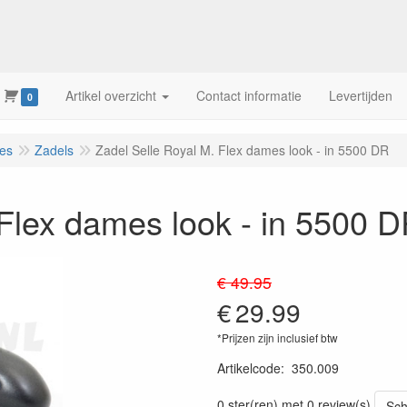
Artikel overzicht
Contact informatie
Levertijden
0
res
Zadels
Zadel Selle Royal M. Flex dames look - in 5500 DR
 Flex dames look - in 5500 
€ 49.95
€
29.99
*Prijzen zijn inclusief btw
Artikelcode
:
350.009
0 ster(ren) met 0 review(s)
Sch