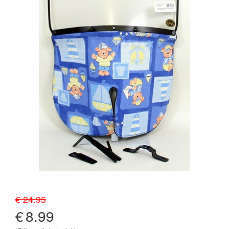
€ 24.95
€
8.99