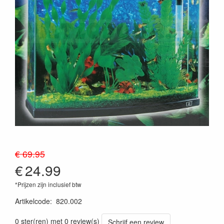
€ 69.95
€
24.99
*Prijzen zijn inclusief btw
Artikelcode
:
820.002
0 ster(ren) met 0 review(s)
Schrijf een review