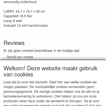
eenvoudig onderhoud.
LxBXH 44,7 x 16,7 x 40 cm
Capaciteit 18,5 liter
Lamp 8 watt
Inclusief 12 volt transformator.
Reviews
Er zijn geen reviews beschikbaar in de huidige taal
Schrijf een review
Welkom! Deze website maakt gebruik
van cookies
ALGEMENE VOORWAARDEN
Leuk dat je onze site bezoekt. Geef hier aan welke cookies we
mogen plaatsen. De noodzakelijke cookies verzamelen geen
persoonsgegevens. De overige cookies helpen ons de site en je
RETOURZENDING
bezoekerservaring te verbeteren. Ook helpen ze ons om onze
producten beter bij je onder de aandacht te brengen. Ga je voor
een optimaal werkende website inclusief alle voordelen? Vink dan